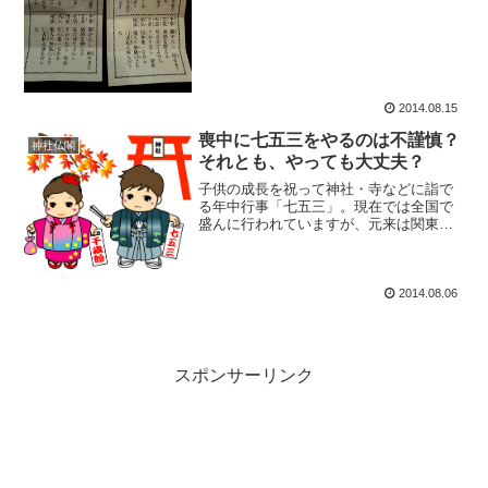
2014.08.15
喪中に七五三をやるのは不謹慎？
神社仏閣
それとも、やっても大丈夫？
子供の成長を祝って神社・寺などに詣で
る年中行事「七五三」。現在では全国で
盛んに行われていますが、元来は関東圏
における地方風俗でした。この「七五
三」の行事前に身内に不幸があった場
合、やるべきか、やらずに見送るべきか
考えてみましょう。
2014.08.06
スポンサーリンク