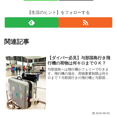
【生活のヒント】をフォローする
関連記事
【ダイバー必見】与那国島行き飛
旅行
行機の荷物は何キロまでＯＫ？
与那国島へは飛行機かフェリーで行きま
す。飛行機の場合、荷物重量制限は何キ
ロまで？与那国行きの飛行機と与那国空
港情報です。与那国島の行き方与那国島
へ行く方法は３つ。【１】飛行機 那覇
→与那国島 １日１便 約１時間１０分
【２】飛行機 石垣島→与...
2016.09.03