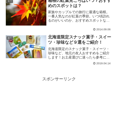
箱根の紅葉見ごろはいつ？おすす
旅行
めのスポットは？
家族やカップルでの旅行に最適な箱根。
一番人気なのが紅葉の季節。いつ頃訪れ
るのがいいのか、おすすめスポットなど
をご紹介します。
2014.09.06
北海道限定スナック菓子・スイー
旅行
ツ・珍味など９選をご紹介！
北海道限定のスナック菓子・スイーツ・
珍味など、地元の友人おすすめをご紹介
します！お土産選びに迷ったら参考にし
てみてください。
2019.04.14
スポンサーリンク