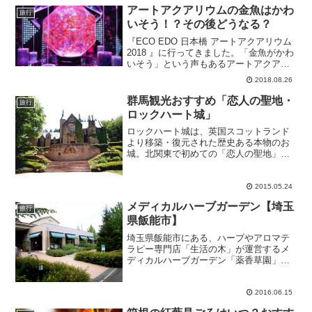
アートアクアリウムの金魚はかわ
旅行
いそう！？その後どうなる？
『ECO EDO 日本橋 アートアクアリウム
2018 』に行ってきました。「金魚がかわ
いそう」という声もあるアートアクアリ
ウムの数千匹の鑑賞魚たち。実際に行っ
2018.08.26
てみてちょっと納得。ところで開催終了
後の金魚たちはどうなるのか、気になり
群馬観光おすすめ「恋人の聖地・
旅行
ませんか...
ロックハート城」
ロックハート城は、英国スコットランド
より移築・復元された歴史ある本物のお
城。北関東で初めての「恋人の聖地」と
して選ばれました。
2015.05.24
メディカルハーブガーデン【埼玉
旅行
県飯能市】
埼玉県飯能市にある、ハーブやアロマテ
ラピー専門店「生活の木」が運営するメ
ディカルハーブガーデン「薬香草園」の
紹介です。
2016.06.15