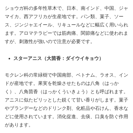
ショウガ科の多年性草木で、日本、南インド、中国、ジャ
マイカ、西アフリカが生産地です。パン類、菓子、ソー
ス、ジンジャエイール、リキュールなどに幅広く用いられ
ます。アロマテラピーでは筋肉痛、関節痛などに使われま
すが、刺激性が強いので注意が必要です。
スターアニス（大茴香：ダイウイキョウ）
モクレン科の常緑樹で中国南部、ベトナム、ラオス、イン
ドが産地です。果実を乾燥させたものは八角（はっか
く）、八角茴香（はっかくういきょう）とも呼ばれます。
アニスに似たピリッとした鋭くて甘い香りがします。菓子
やブランデーなどのドリンク剤、化粧品や石けん、香水な
どに使用されています。消化促進、去痰、口臭を防ぐ作用
があります。