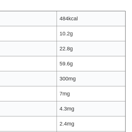
484kcal
10.2g
22.8g
59.6g
300mg
7mg
4.3mg
2.4mg