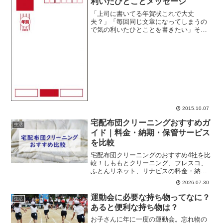
利いたひとことメッセージ
「上司に書いてる年賀状これで大丈
夫？」「毎回同じ文章になってしまうの
で気の利いたひとことを書きたい」そん
なときに参考にしてください。
2015.10.07
宅配布団クリーニングおすすめガ
生活
イド｜料金・納期・保管サービス
を比較
宅配布団クリーニングのおすすめ4社を比
較！しももとクリーニング、フレスコ、
ふとんリネット、リナビスの料金・納
期・保管サービス・特徴を解説。大切な
2026.07.30
布団を安心して任せられる業者選びのポ
イントを紹介します。
運動会に必要な持ち物ってなに？
生活
あると便利な持ち物は？
お子さんに年に一度の運動会。忘れ物の