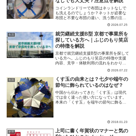
なしでも大丈夫？注意点を解説
コインランドリーで布団はネットなしで
も洗えるのでしょうか？ネットが必要な
布団と不要な布団の違い、洗う際の注意
点やトラブルをわかりやすく解説しま
2026.07.25
す。
就労継続支援B型 京都で事業所を
生活
探している方へ｜ふじのもり笑店
の特徴を解説
京都で就労継続支援B型の事業所を探して
いる方へ。ふじのもり笑店の特徴や支援
内容、見学・体験利用の流れをわかりや
すく解説します。事業所選びで後悔しな
2026.07.22
いポイントや見学チェックリストも紹介
しているので、自分に合った事業所選び
くす玉の由来とは？七夕や端午の
生活
の参考にしてください。
節句に飾られているのはなぜ？
中国から伝わってきた「くす玉」は現代
では全く違った使い方になっています。
本来の「くす玉」を端午の節句に飾る理
由、そして七夕に飾られるようになった
のはなぜなのかを書いています。
2018.01.23
上司に書く年賀状のマナーと気の
生活