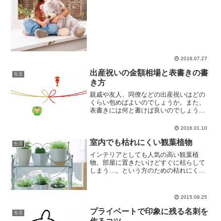
2016.07.27
出産祝いの金額相場と表書きの書
生活
き方
親戚や友人、同僚などの出産祝いはどの
くらい包めばよいのでしょうか。また、
表書きには何と書けば良いのでしょう
か。
2016.01.10
室内でも枯れにくい観葉植物
生活
インテリアとしても人気の高い観葉植
物。部屋に置きたいけどすぐに枯らして
しまう…。という方のための枯れにくい
観葉植物を紹介します。
2015.09.25
プライベートで印象に残る名刺を
生活